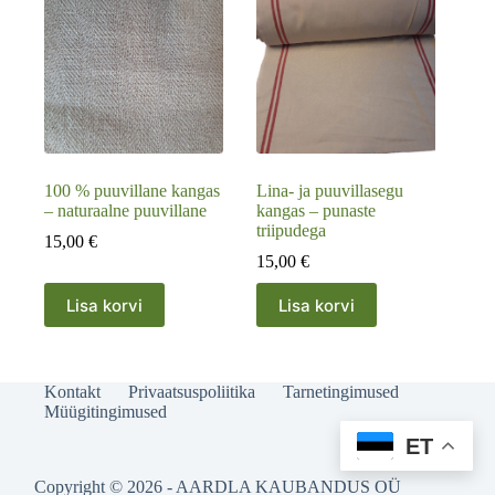
100 % puuvillane kangas
Lina- ja puuvillasegu
– naturaalne puuvillane
kangas – punaste
triipudega
15,00
€
15,00
€
Lisa korvi
Lisa korvi
Kontakt
Privaatsuspoliitika
Tarnetingimused
Müügitingimused
ET
Copyright © 2026 - AARDLA KAUBANDUS OÜ