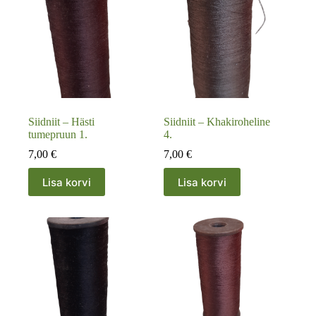
Siidniit – Hästi
Siidniit – Khakiroheline
tumepruun 1.
4.
7,00
€
7,00
€
Lisa korvi
Lisa korvi