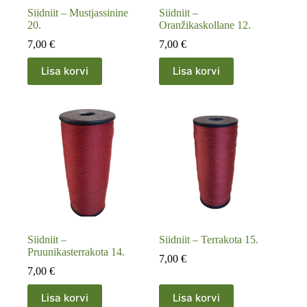
Siidniit – Mustjassinine
Siidniit –
20.
Oranžikaskollane 12.
7,00
€
7,00
€
Lisa korvi
Lisa korvi
Siidniit –
Siidniit – Terrakota 15.
Pruunikasterrakota 14.
7,00
€
7,00
€
Lisa korvi
Lisa korvi