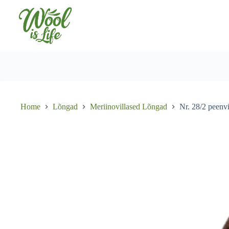
Skip
to
content
Home
Lõngad
Meriinovillased Lõngad
Nr. 28/2 peenv