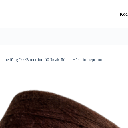
Kod
illane lõng 50 % meriino 50 % akrüüli – Hästi tumepruun