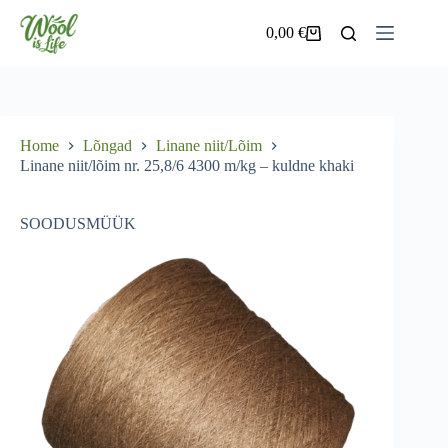
Skip
to
0,00
€
Shopping
content
cart
Home
Lõngad
Linane niit/Lõim
Linane niit/lõim nr. 25,8/6 4300 m/kg – kuldne khaki
SOODUSMÜÜK