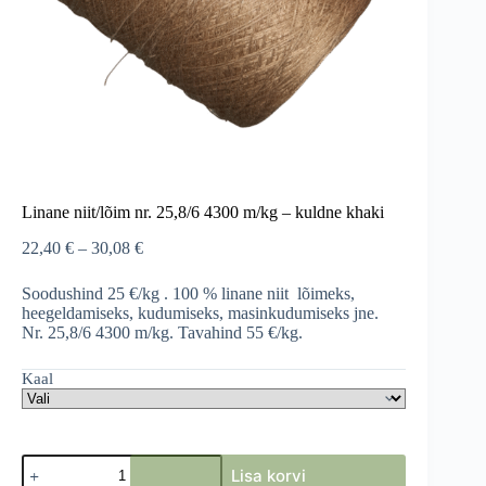
Linane niit/lõim nr. 25,8/6 4300 m/kg – kuldne khaki
Price
22,40
€
–
30,08
€
range:
22,40 €
Soodushind 25 €/kg . 100 % linane niit lõimeks,
through
heegeldamiseks, kudumiseks, masinkudumiseks jne.
30,08 €
Nr. 25,8/6 4300 m/kg. Tavahind 55 €/kg.
Kaal
Linane
Lisa korvi
niit/lõim